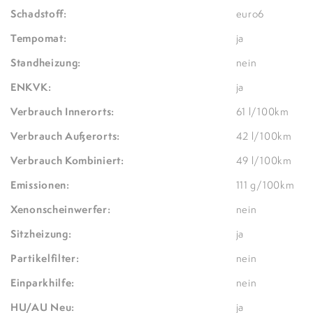
Schadstoff:
euro6
Tempomat:
ja
Standheizung:
nein
ENKVK:
ja
Verbrauch Innerorts:
61 l/100km
Verbrauch Außerorts:
42 l/100km
Verbrauch Kombiniert:
49 l/100km
Emissionen:
111 g/100km
Xenonscheinwerfer:
nein
Sitzheizung:
ja
Partikelfilter:
nein
Einparkhilfe:
nein
HU/AU Neu:
ja