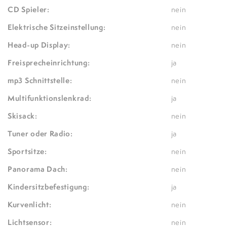
CD Spieler:
nein
Elektrische Sitzeinstellung:
nein
Head-up Display:
nein
Freisprecheinrichtung:
ja
mp3 Schnittstelle:
nein
Multifunktionslenkrad:
ja
Skisack:
nein
Tuner oder Radio:
ja
Sportsitze:
nein
Panorama Dach:
nein
Kindersitzbefestigung:
ja
Kurvenlicht:
nein
Lichtsensor:
nein