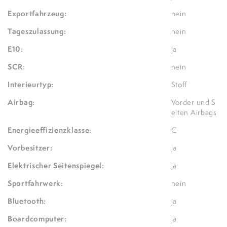
Exportfahrzeug:
nein
Tageszulassung:
nein
E10:
ja
SCR:
nein
Interieurtyp:
Stoff
Airbag:
Vorder und S
eiten Airbags
Energieeffizienzklasse:
C
Vorbesitzer:
ja
Elektrischer Seitenspiegel:
ja
Sportfahrwerk:
nein
Bluetooth:
ja
Boardcomputer:
ja