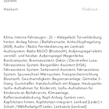
System:
Heckart:
Fließheck
Klima, Interne Fahrzeugnr.: 25 – Ablagefach Türverkleidung
hinten, Airbag Fahrer-/Beifahrerseite, Antischlupfregelung
(ASR), Audio-/Radio-Fernbedienung am Lenkrad,
Audiosystem: Radio R&GO (Bluetooth), Außenspiegel elektr.
verstell- und heizbar, Außenspiegel Wagenfarbe,
Bordcomputer, Bremsassistent, Dekor-/Zierstreifen Luxe,
Fahrassistenz-System: Berganfahr-Assistent (HSA),
Fahrassistenz-System: Seitenwind-Assistent, Fahrassistenz-
System: Spurwechsel-Warnsystem, Freisprecheinrichtung
Bluetooth, Geschwindigkeits-Begrenzeranlage, Getriebe 5-
Gang, Gurtstraffer, Handschuhfach mit Klappe, Heckspoiler,
Isofix-Aufnahmen für Kindersitz, Isofix-Aufnahmen für
Kindersitz an Beifahrersitz, Klimaanlage,
Kofferraumabdeckung, Kopf-Airbag-System vorn,
Kopfstützen hinten, Kopfstützen integriert, Lenkrad (Leder) +
Schalt-/Wählhebelgriff Leder, Lenksäule (Lenkrad)