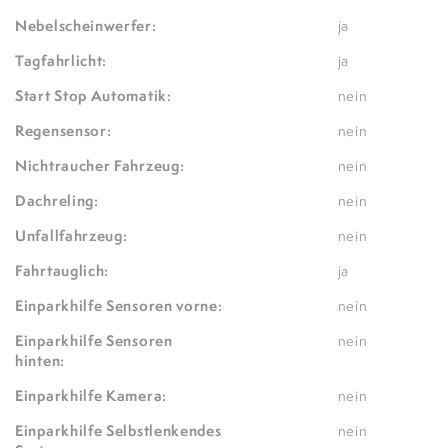
Nebelscheinwerfer:
ja
Tagfahrlicht:
ja
Start Stop Automatik:
nein
Regensensor:
nein
Nichtraucher Fahrzeug:
nein
Dachreling:
nein
Unfallfahrzeug:
nein
Fahrtauglich:
ja
Einparkhilfe Sensoren vorne:
nein
Einparkhilfe Sensoren
nein
hinten:
Einparkhilfe Kamera:
nein
Einparkhilfe Selbstlenkendes
nein