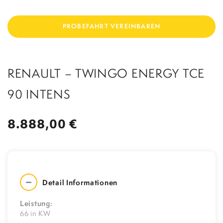
UNFALLERSATZFAHRZEUG
WERKSTATTERSATZFAHRZEUG
PROBEFAHRT VEREINBAREN
STADELPOWER TUNING
TEILE
RENAULT – TWINGO ENERGY TCE
KONTAKT
BERATUNGSGESPR
ÄCH
90 INTENS
8.888,00 €
Detail Informationen
Leistung:
66 in KW