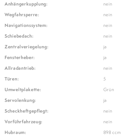
Anhängerkupplung:
nein
Wegfahrsperre:
nein
Navigationssystem:
nein
Schiebedach:
nein
Zentralveriegelung:
ja
Fensterheber:
ja
Allradantrieb:
nein
Türen:
5
Umweltplakette:
Grün
Servolenkung:
ja
Scheckheftgepflegt:
nein
Vorführfahrzeug:
nein
Hubraum:
898 ccm