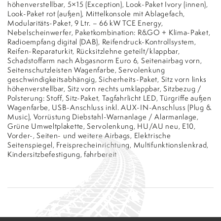
höhenverstellbar, 5×15 (Exception), Look-Paket Ivory (innen),
Look-Paket rot (außen), Mittelkonsole mit Ablagefach,
Modularitäts-Paket, 9 Ltr. – 66 kW TCE Energy,
Nebelscheinwerfer, Paketkombination: R&GO + Klima-Paket,
Radioempfang digital (DAB), Reifendruck-Kontrollsystem,
Reifen-Reparaturkit, Rücksitzlehne geteilt/klappbar,
Schadstoffarm nach Abgasnorm Euro 6, Seitenairbag vorn,
Seitenschutzleisten Wagenfarbe, Servolenkung
geschwindigkeitsabhängig, Sicherheits-Paket, Sitz vorn links
höhenverstellbar, Sitz vorn rechts umklappbar, Sitzbezug /
Polsterung: Stoff, Sitz-Paket, Tagfahrlicht LED, Türgriffe außen
Wagenfarbe, USB-Anschluss inkl. AUX-IN-Anschluss (Plug &
Music), Vorrüstung Diebstahl-Warnanlage / Alarmanlage,
Grüne Umweltplakette, Servolenkung, HU/AU neu, E10,
Vorder-, Seiten- und weitere Airbags, Elektrische
Seitenspiegel, Freisprecheinrichtung, Multifunktionslenkrad,
Kindersitzbefestigung, fahrbereit