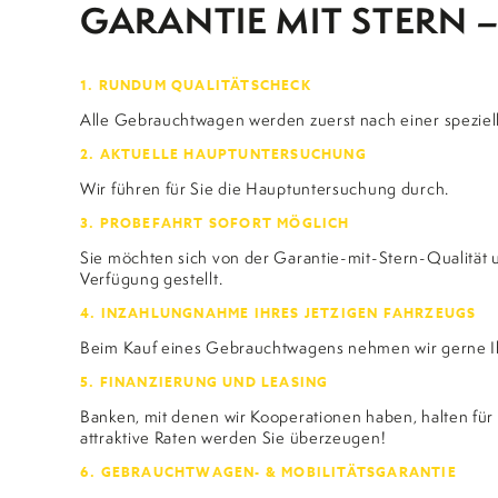
GARANTIE MIT STERN –
SERVICE
SERVICEVERTRÄGE UND GARANTIEN
FAHRZEUGVERMIETUNG UND
1. RUNDUM QUALITÄTSCHECK
UNFALLERSATZFAHRZEUG
Alle Gebrauchtwagen werden zuerst nach einer speziel
WERKSTATTERSATZFAHRZEUG
2. AKTUELLE HAUPTUNTERSUCHUNG
Wir führen für Sie die Hauptuntersuchung durch.
STADELPOWER TUNING
3. PROBEFAHRT SOFORT MÖGLICH
Sie möchten sich von der Garantie-mit-Stern-Qualität 
TEILE
Verfügung gestellt.
4. INZAHLUNGNAHME IHRES JETZIGEN FAHRZEUGS
KONTAKT
Beim Kauf eines Gebrauchtwagens nehmen wir gerne Ihr 
5. FINANZIERUNG UND LEASING
Banken, mit denen wir Kooperationen haben, halten für 
attraktive Raten werden Sie überzeugen!
Ob Prob
6. GEBRAUCHTWAGEN- & MOBILITÄTSGARANTIE
persönl