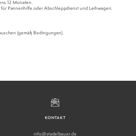
ens 12 Monaten.
 für Pannenhilfe oder Abschleppdienst und Leihwagen.
mtauschen (gemäß Bedingungen).
GSGESP
H
KONTAKT
info@stadelbauer.de