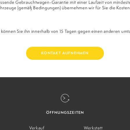
WÄHLEN SIE DATUM UND UHRZEIT
WÄHLEN SIE DATUM UND UHRZEIT
assende Gebrauchtwagen-Garantie mit einer Laufzeit von mindest
Fahrzeuge (gemäß Bedingungen) übernehmen wir für Sie die Kosten
:
:
en, können Sie ihn innerhalb von 15 Tagen gegen einen anderen u
BERATUN
KONTAKT AUFNEHMEN
ROBEFAHRT
SERVICE TERMIN
RÄC
BESTÄTIGEN
BESTÄTIGEN
ÖFFNUNGSZEITEN
Verkauf
Werkstatt