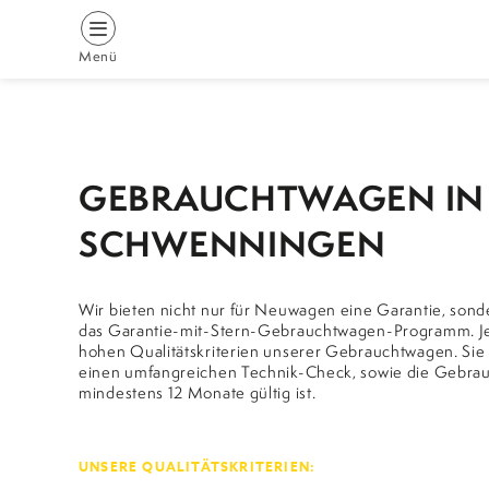
Menü
STARTSEITE
Springe
zum
ÜBER UNS
GEBRAUCHTWAGEN IN 
Inhalt
TEAM
SCHWENNINGEN
AUSZEICHNUNGEN
ZUFRIEDENE KUNDEN
Wir bieten nicht nur für Neuwagen eine Garantie, son
das Garantie-mit-Stern-Gebrauchtwagen-Programm. Jede
NEUWAGEN
hohen Qualitätskriterien unserer Gebrauchtwagen. Sie
einen umfangreichen Technik-Check, sowie die Gebrau
mindestens 12 Monate gültig ist.
GEBRAUCHTWAGEN
GARANTIE MIT STERN
UNSERE QUALITÄTSKRITERIEN: