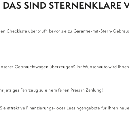
 DAS SIND STERNENKLARE VO
len Checkliste überprüft, bevor sie zu Garantie-mit-Stern-Gebra
unserer Gebrauchtwagen überzeugen? Ihr Wunschauto wird Ihnen in
TERMIN ASSISTENT
VEREINBAREN SIE NOCH
jetziges Fahrzeug zu einem fairen Preis in Zahlung!
HEUTE IHREN TERMIN
TERMIN ASSISTENT
TERMIN ASSISTENT
Sie attraktive Finanzierungs- oder Leasingangebote für Ihren neu
SCHRITT 1
SCHRITT 1
efahrt, Service Termin oder Beratungsgespräch - wir stehen ger
ich zu Ihrer Verfügung.