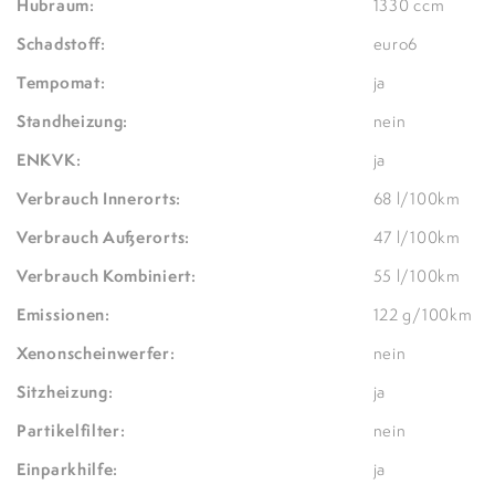
Hubraum:
1330 ccm
Schadstoff:
euro6
Tempomat:
ja
Standheizung:
nein
ENKVK:
ja
Verbrauch Innerorts:
68 l/100km
Verbrauch Außerorts:
47 l/100km
Verbrauch Kombiniert:
55 l/100km
Emissionen:
122 g/100km
Xenonscheinwerfer:
nein
Sitzheizung:
ja
Partikelfilter:
nein
Einparkhilfe:
ja