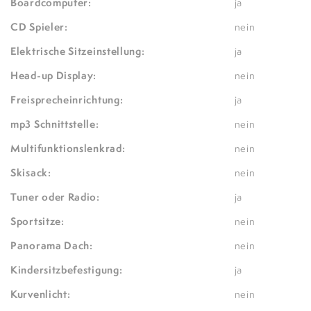
Boardcomputer:
ja
CD Spieler:
nein
Elektrische Sitzeinstellung:
ja
Head-up Display:
nein
Freisprecheinrichtung:
ja
mp3 Schnittstelle:
nein
Multifunktionslenkrad:
nein
Skisack:
nein
Tuner oder Radio:
ja
Sportsitze:
nein
Panorama Dach:
nein
Kindersitzbefestigung:
ja
Kurvenlicht:
nein