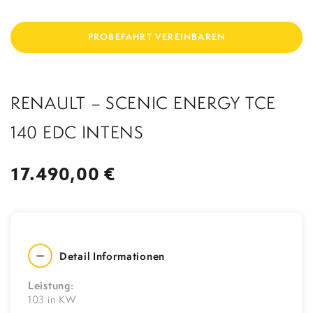
UNFALLERSATZFAHRZEUG
WERKSTATTERSATZFAHRZEUG
PROBEFAHRT VEREINBAREN
STADELPOWER TUNING
TEILE
RENAULT – SCENIC ENERGY TCE
KONTAKT
BERATUNGSGESPR
ÄCH
140 EDC INTENS
17.490,00 €
Detail Informationen
Leistung:
103 in KW