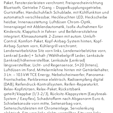
Paket, Fensterzierleisten verchromt, Freisprecheinrichtung
Bluetooth, Getriebe 7-Gang – Doppelkupplungsgetriebe,
Gurtstraffer, Handschuhfach Schublade, mit Kühlfunktion und
automatisch verschliessbar, Heckleuchten LED, Heckscheibe
heizbar, Innenausstattung: Luftdüsen Chrom-Optik,
Innenspiegel mit Abblendautomatik, Isofix-Aufnahmen für
Kindersitz, Klapptisch in Fahrer- und Beifahrersitzlehne
integriert, Klimaautomatik 2-Zonen mit autom. Umluft-
Control, Komfort-Paket, Kopf-Airbag-System hinten, Kopf-
Airbag-System vorn, Kühlergrill verchromt,
Lendenwirbelstütze Sitz vorn links, Lendenwirbelstütze vorn,
Lenkrad (Leder) + Schalt-/Wählhebelgriff Leder, Lenksäule
(Lenkrad) höhenverstellbar, Lenksäule (Lenkrad)
längsverstellbar, Licht- und Regensensor, 5×20 (Intens),
Luftdüsen im Fond, Mittelarmlehne hinten mit Getränkehalter,
3 Ltr. – 103 kW TCE Energy, Nebelscheinwerfer, Panorama-
Frontscheibe, Parkbremse elektrisch, Radioempfang digital
(DAB), Reifendruck-Kontrollsystem, Reifen-Reparaturkit,
Relax-Kopfstützen, Relax-Paket, Rücksitzbank
geteilt/klappbar (1/3-2/3), Rücksitz-Klappsystem (Easybreak-
System / Easyflex), Schadstoffarm nach Abgasnorm Euro 6,
Schiebekonsole vorn mitte, Seitenairbag vorn,
Seitenschutzleisten mit Chromeinlage, Servolenkung
elektrisch, Sitz vorn links elektr. verstellbar, Sitz vorn links