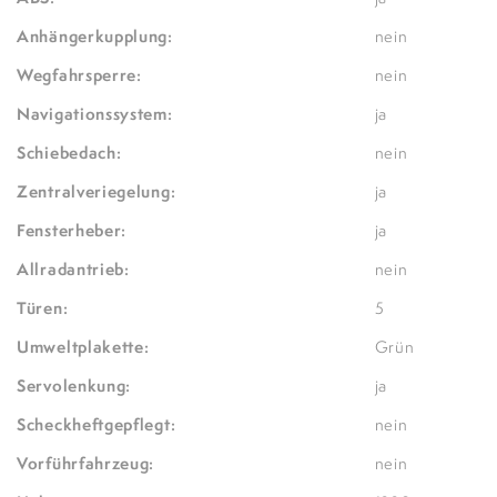
Anhängerkupplung:
nein
Wegfahrsperre:
nein
Navigationssystem:
ja
Schiebedach:
nein
Zentralveriegelung:
ja
Fensterheber:
ja
Allradantrieb:
nein
Türen:
5
Umweltplakette:
Grün
Servolenkung:
ja
Scheckheftgepflegt:
nein
Vorführfahrzeug:
nein