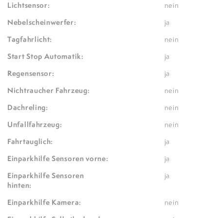
Lichtsensor:
nein
Nebelscheinwerfer:
ja
Tagfahrlicht:
nein
Start Stop Automatik:
ja
Regensensor:
ja
Nichtraucher Fahrzeug:
nein
Dachreling:
nein
Unfallfahrzeug:
nein
Fahrtauglich:
ja
Einparkhilfe Sensoren vorne:
ja
Einparkhilfe Sensoren
ja
hinten:
Einparkhilfe Kamera:
nein