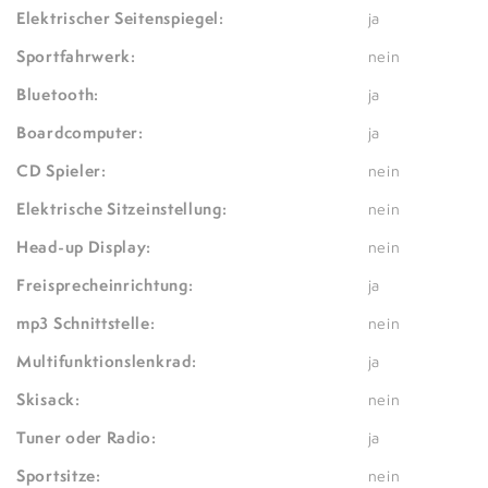
Elektrischer Seitenspiegel:
ja
Sportfahrwerk:
nein
Bluetooth:
ja
Boardcomputer:
ja
CD Spieler:
nein
Elektrische Sitzeinstellung:
nein
Head-up Display:
nein
Freisprecheinrichtung:
ja
mp3 Schnittstelle:
nein
Multifunktionslenkrad:
ja
Skisack:
nein
Tuner oder Radio:
ja
Sportsitze:
nein