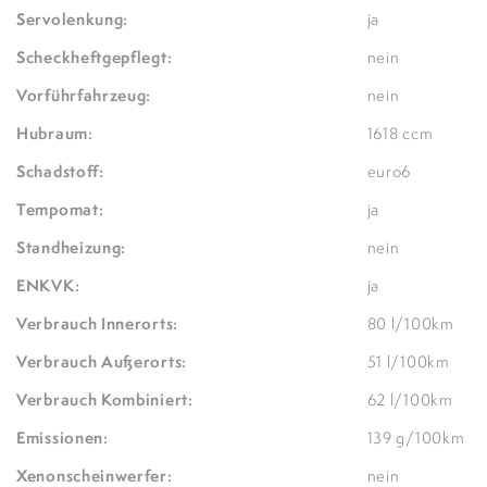
Servolenkung:
ja
Scheckheftgepflegt:
nein
Vorführfahrzeug:
nein
Hubraum:
1618 ccm
Schadstoff:
euro6
Tempomat:
ja
Standheizung:
nein
ENKVK:
ja
Verbrauch Innerorts:
80 l/100km
Verbrauch Außerorts:
51 l/100km
Verbrauch Kombiniert:
62 l/100km
Emissionen:
139 g/100km
Xenonscheinwerfer:
nein