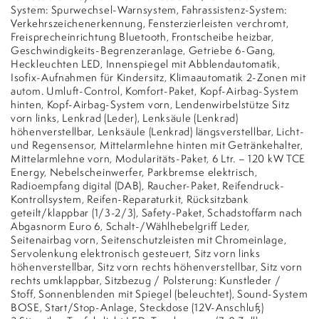
System: Spurwechsel-Warnsystem, Fahrassistenz-System:
Verkehrszeichenerkennung, Fensterzierleisten verchromt,
Freisprecheinrichtung Bluetooth, Frontscheibe heizbar,
Geschwindigkeits-Begrenzeranlage, Getriebe 6-Gang,
Heckleuchten LED, Innenspiegel mit Abblendautomatik,
Isofix-Aufnahmen für Kindersitz, Klimaautomatik 2-Zonen mit
autom. Umluft-Control, Komfort-Paket, Kopf-Airbag-System
hinten, Kopf-Airbag-System vorn, Lendenwirbelstütze Sitz
vorn links, Lenkrad (Leder), Lenksäule (Lenkrad)
höhenverstellbar, Lenksäule (Lenkrad) längsverstellbar, Licht-
und Regensensor, Mittelarmlehne hinten mit Getränkehalter,
Mittelarmlehne vorn, Modularitäts-Paket, 6 Ltr. – 120 kW TCE
Energy, Nebelscheinwerfer, Parkbremse elektrisch,
Radioempfang digital (DAB), Raucher-Paket, Reifendruck-
Kontrollsystem, Reifen-Reparaturkit, Rücksitzbank
geteilt/klappbar (1/3-2/3), Safety-Paket, Schadstoffarm nach
Abgasnorm Euro 6, Schalt-/Wählhebelgriff Leder,
Seitenairbag vorn, Seitenschutzleisten mit Chromeinlage,
Servolenkung elektronisch gesteuert, Sitz vorn links
höhenverstellbar, Sitz vorn rechts höhenverstellbar, Sitz vorn
rechts umklappbar, Sitzbezug / Polsterung: Kunstleder /
Stoff, Sonnenblenden mit Spiegel (beleuchtet), Sound-System
BOSE, Start/Stop-Anlage, Steckdose (12V-Anschluß)