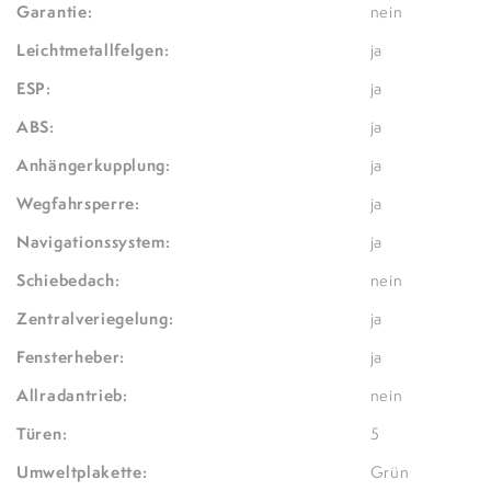
Garantie:
nein
Leichtmetallfelgen:
ja
ESP:
ja
ABS:
ja
Anhängerkupplung:
ja
Wegfahrsperre:
ja
Navigationssystem:
ja
Schiebedach:
nein
Zentralveriegelung:
ja
Fensterheber:
ja
Allradantrieb:
nein
Türen:
5
Umweltplakette:
Grün