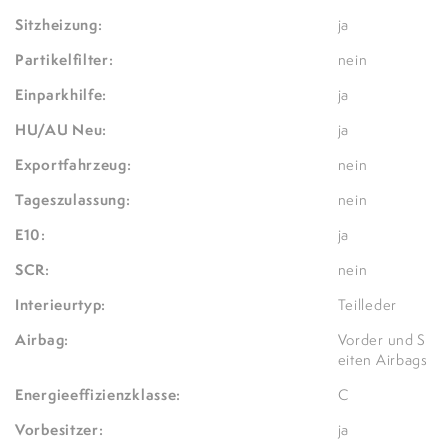
Sitzheizung:
ja
Partikelfilter:
nein
Einparkhilfe:
ja
HU/AU Neu:
ja
Exportfahrzeug:
nein
Tageszulassung:
nein
E10:
ja
SCR:
nein
Interieurtyp:
Teilleder
Airbag:
Vorder und S
eiten Airbags
Energieeffizienzklasse:
C
Vorbesitzer:
ja