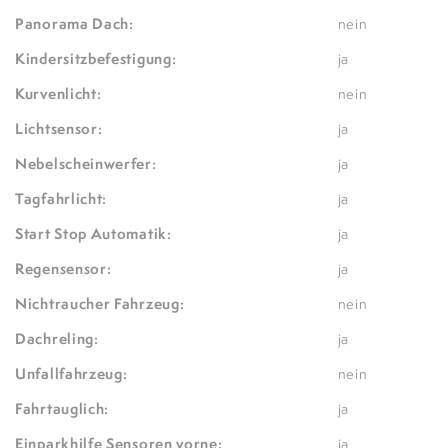
Panorama Dach:
nein
Kindersitzbefestigung:
ja
Kurvenlicht:
nein
Lichtsensor:
ja
Nebelscheinwerfer:
ja
Tagfahrlicht:
ja
Start Stop Automatik:
ja
Regensensor:
ja
Nichtraucher Fahrzeug:
nein
Dachreling:
ja
Unfallfahrzeug:
nein
Fahrtauglich:
ja
Einparkhilfe Sensoren vorne:
ja