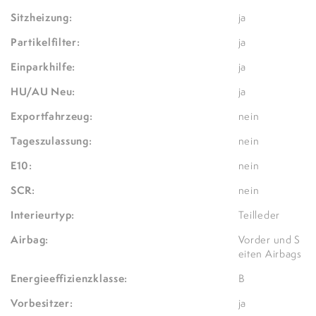
Sitzheizung:
ja
Partikelfilter:
ja
Einparkhilfe:
ja
HU/AU Neu:
ja
Exportfahrzeug:
nein
Tageszulassung:
nein
E10:
nein
SCR:
nein
Interieurtyp:
Teilleder
Airbag:
Vorder und S
eiten Airbags
Energieeffizienzklasse:
B
Vorbesitzer:
ja