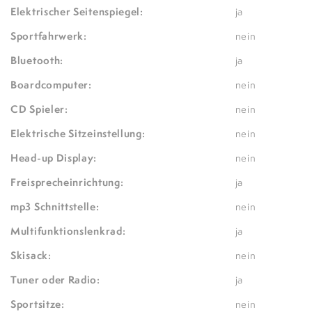
Elektrischer Seitenspiegel:
ja
Sportfahrwerk:
nein
Bluetooth:
ja
Boardcomputer:
nein
CD Spieler:
nein
Elektrische Sitzeinstellung:
nein
Head-up Display:
nein
Freisprecheinrichtung:
ja
mp3 Schnittstelle:
nein
Multifunktionslenkrad:
ja
Skisack:
nein
Tuner oder Radio:
ja
Sportsitze:
nein