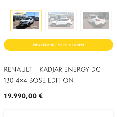
UNFALLERSATZFAHRZEUG
WERKSTATTERSATZFAHRZEUG
STADELPOWER TUNING
TEILE
KONTAKT
BERATUNGSGESPR
PROBEFAHRT VEREINBAREN
ÄCH
RENAULT – KADJAR ENERGY DCI
130 4×4 BOSE EDITION
19.990,00 €