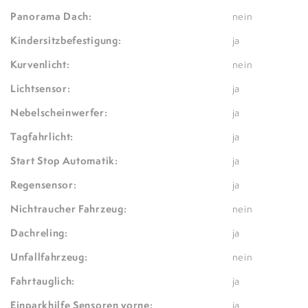
Panorama Dach:
nein
Kindersitzbefestigung:
ja
Kurvenlicht:
nein
Lichtsensor:
ja
Nebelscheinwerfer:
ja
Tagfahrlicht:
ja
Start Stop Automatik:
ja
Regensensor:
ja
Nichtraucher Fahrzeug:
nein
Dachreling:
ja
Unfallfahrzeug:
nein
Fahrtauglich:
ja
Einparkhilfe Sensoren vorne:
ja