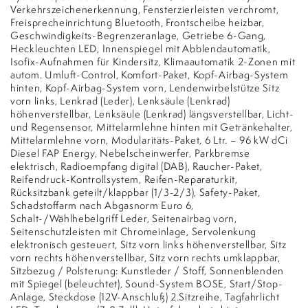
Verkehrszeichenerkennung, Fensterzierleisten verchromt,
Freisprecheinrichtung Bluetooth, Frontscheibe heizbar,
Geschwindigkeits-Begrenzeranlage, Getriebe 6-Gang,
Heckleuchten LED, Innenspiegel mit Abblendautomatik,
Isofix-Aufnahmen für Kindersitz, Klimaautomatik 2-Zonen mit
autom. Umluft-Control, Komfort-Paket, Kopf-Airbag-System
hinten, Kopf-Airbag-System vorn, Lendenwirbelstütze Sitz
vorn links, Lenkrad (Leder), Lenksäule (Lenkrad)
höhenverstellbar, Lenksäule (Lenkrad) längsverstellbar, Licht-
und Regensensor, Mittelarmlehne hinten mit Getränkehalter,
Mittelarmlehne vorn, Modularitäts-Paket, 6 Ltr. – 96 kW dCi
Diesel FAP Energy, Nebelscheinwerfer, Parkbremse
elektrisch, Radioempfang digital (DAB), Raucher-Paket,
Reifendruck-Kontrollsystem, Reifen-Reparaturkit,
Rücksitzbank geteilt/klappbar (1/3-2/3), Safety-Paket,
Schadstoffarm nach Abgasnorm Euro 6,
Schalt-/Wählhebelgriff Leder, Seitenairbag vorn,
Seitenschutzleisten mit Chromeinlage, Servolenkung
elektronisch gesteuert, Sitz vorn links höhenverstellbar, Sitz
vorn rechts höhenverstellbar, Sitz vorn rechts umklappbar,
Sitzbezug / Polsterung: Kunstleder / Stoff, Sonnenblenden
mit Spiegel (beleuchtet), Sound-System BOSE, Start/Stop-
Anlage, Steckdose (12V-Anschluß) 2.Sitzreihe, Tagfahrlicht