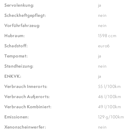
Servolenkung:
ja
Scheckheftgepflegt:
nein
Vorführfahrzeug:
nein
Hubraum:
1598 ccm
Schadstoff:
euro6
Tempomat:
ja
Standheizung:
nein
ENKVK:
ja
Verbrauch Innerorts:
55 l/100km
Verbrauch Außerorts:
46 l/100km
Verbrauch Kombiniert:
49 l/100km
Emissionen:
129 g/100km
Xenonscheinwerfer:
nein