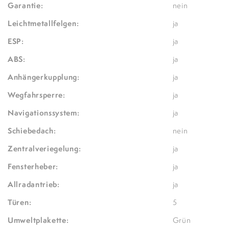
Garantie:
nein
Leichtmetallfelgen:
ja
ESP:
ja
ABS:
ja
Anhängerkupplung:
ja
Wegfahrsperre:
ja
Navigationssystem:
ja
Schiebedach:
nein
Zentralveriegelung:
ja
Fensterheber:
ja
Allradantrieb:
ja
Türen:
5
Umweltplakette:
Grün