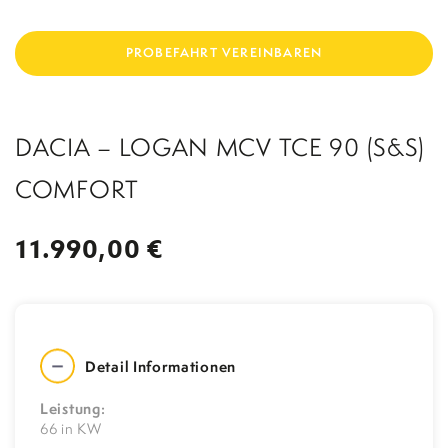
UNFALLERSATZFAHRZEUG
WERKSTATTERSATZFAHRZEUG
PROBEFAHRT VEREINBAREN
STADELPOWER TUNING
TEILE
DACIA – LOGAN MCV TCE 90 (S&S)
KONTAKT
BERATUNGSGESPR
ÄCH
COMFORT
11.990,00 €
Detail Informationen
Leistung:
66 in KW