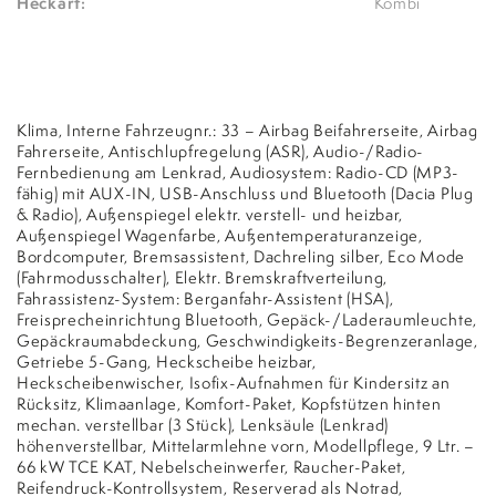
Heckart:
Kombi
Klima, Interne Fahrzeugnr.: 33 – Airbag Beifahrerseite, Airbag
Fahrerseite, Antischlupfregelung (ASR), Audio-/Radio-
Fernbedienung am Lenkrad, Audiosystem: Radio-CD (MP3-
fähig) mit AUX-IN, USB-Anschluss und Bluetooth (Dacia Plug
& Radio), Außenspiegel elektr. verstell- und heizbar,
Außenspiegel Wagenfarbe, Außentemperaturanzeige,
Bordcomputer, Bremsassistent, Dachreling silber, Eco Mode
(Fahrmodusschalter), Elektr. Bremskraftverteilung,
Fahrassistenz-System: Berganfahr-Assistent (HSA),
Freisprecheinrichtung Bluetooth, Gepäck-/Laderaumleuchte,
Gepäckraumabdeckung, Geschwindigkeits-Begrenzeranlage,
Getriebe 5-Gang, Heckscheibe heizbar,
Heckscheibenwischer, Isofix-Aufnahmen für Kindersitz an
Rücksitz, Klimaanlage, Komfort-Paket, Kopfstützen hinten
mechan. verstellbar (3 Stück), Lenksäule (Lenkrad)
höhenverstellbar, Mittelarmlehne vorn, Modellpflege, 9 Ltr. –
66 kW TCE KAT, Nebelscheinwerfer, Raucher-Paket,
Reifendruck-Kontrollsystem, Reserverad als Notrad,