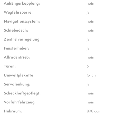
Anhängerkupplung:
nein
Wegfahrsperre:
ja
Navigationssystem:
nein
Schiebedach:
nein
Zentralveriegelung:
ja
Fensterheber:
ja
Allradantrieb:
nein
Türen:
5
Umweltplakette:
Grün
Servolenkung:
ja
Scheckheftgepflegt:
nein
Vorführfahrzeug:
nein
Hubraum:
898 ccm