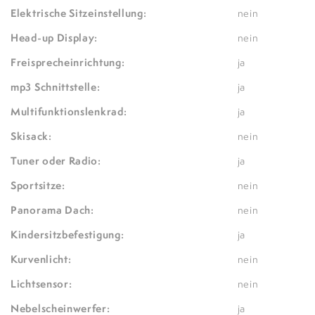
Elektrische Sitzeinstellung:
nein
Head-up Display:
nein
Freisprecheinrichtung:
ja
mp3 Schnittstelle:
ja
Multifunktionslenkrad:
ja
Skisack:
nein
Tuner oder Radio:
ja
Sportsitze:
nein
Panorama Dach:
nein
Kindersitzbefestigung:
ja
Kurvenlicht:
nein
Lichtsensor:
nein
Nebelscheinwerfer:
ja