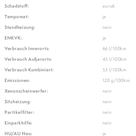
Schadstoff:
euro6
Tempomat:
ja
Standheizung:
nein
ENKVK:
ja
Verbrauch Innerorts:
66 l/100km
Verbrauch Außerorts:
45 l/100km
Verbrauch Kombiniert:
53 l/100km
Emissionen:
120 g/100km
Xenonscheinwerfer:
nein
Sitzheizung:
nein
Partikelfilter:
nein
Einparkhilfe:
nein
HU/AU Neu:
ja