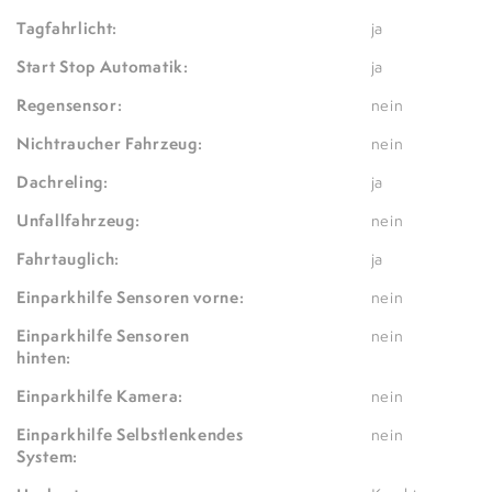
Tagfahrlicht:
ja
Start Stop Automatik:
ja
Regensensor:
nein
Nichtraucher Fahrzeug:
nein
Dachreling:
ja
Unfallfahrzeug:
nein
Fahrtauglich:
ja
Einparkhilfe Sensoren vorne:
nein
Einparkhilfe Sensoren
nein
hinten:
Einparkhilfe Kamera:
nein
Einparkhilfe Selbstlenkendes
nein
System: